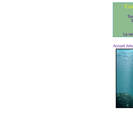
Co
Syn
La re
Accueil
Arb